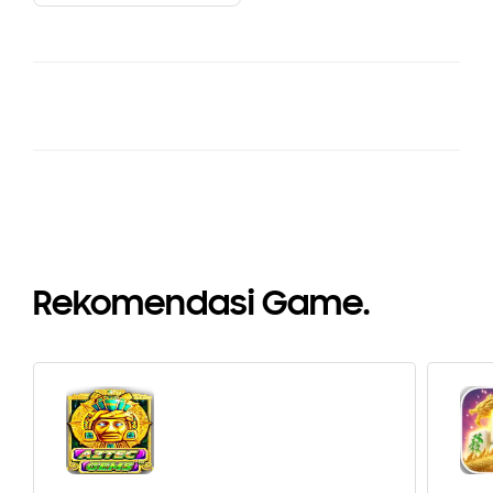
Rekomendasi Game.