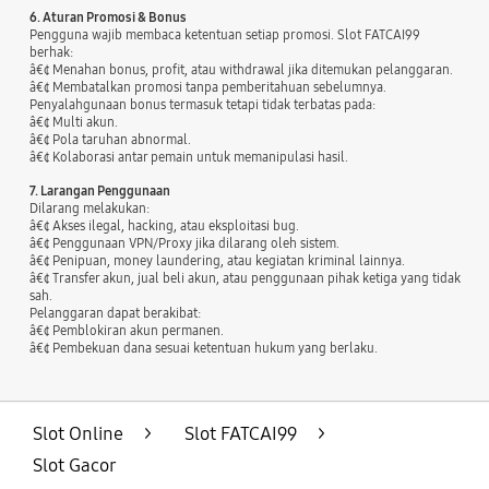
6. Aturan Promosi & Bonus
Pengguna wajib membaca ketentuan setiap promosi. Slot FATCAI99
berhak:
â€¢ Menahan bonus, profit, atau withdrawal jika ditemukan pelanggaran.
â€¢ Membatalkan promosi tanpa pemberitahuan sebelumnya.
Penyalahgunaan bonus termasuk tetapi tidak terbatas pada:
â€¢ Multi akun.
â€¢ Pola taruhan abnormal.
â€¢ Kolaborasi antar pemain untuk memanipulasi hasil.
7. Larangan Penggunaan
Dilarang melakukan:
â€¢ Akses ilegal, hacking, atau eksploitasi bug.
â€¢ Penggunaan VPN/Proxy jika dilarang oleh sistem.
â€¢ Penipuan, money laundering, atau kegiatan kriminal lainnya.
â€¢ Transfer akun, jual beli akun, atau penggunaan pihak ketiga yang tidak
sah.
Pelanggaran dapat berakibat:
â€¢ Pemblokiran akun permanen.
â€¢ Pembekuan dana sesuai ketentuan hukum yang berlaku.
Slot Online
>
Slot FATCAI99
>
Slot Gacor